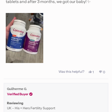
stars
tablets and after 3 months, we got our baby! ✨
Was this helpful?
Yes,
No,
1
0
this
person
this
peop
review
voted
revie
vote
from
yes
from
no
Bryony
Bryon
Guilherme G.
N.
N.
was
was
Verified Buyer
helpful.
not
helpfu
Reviewing
UK - His + Hers Fertility Support