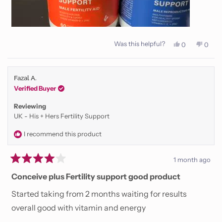
Was this helpful?
Yes,
No,
0
0
this
people
this
peop
review
voted
revie
vote
from
yes
from
no
Guilherme
Guilh
Fazal A.
G.
G.
was
was
Verified Buyer
helpful.
not
helpfu
Reviewing
UK - His + Hers Fertility Support
I recommend this product
1 month ago
Rated
4
Conceive plus Fertility support good product
out
of
Started taking from 2 months waiting for results
5
stars
overall good with vitamin and energy