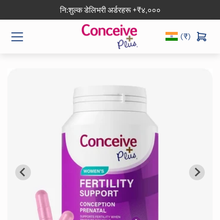
नि:शुल्क डेलिभरी अर्डरहरू +₹४,०००
(₹)