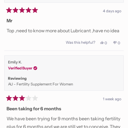
4 days ago
Rated
5
Mr
out
of
Top ,need to know more about Lubricant ,have no idea
5
stars
Was this helpful?
Yes,
No,
0
0
this
people
this
peop
review
voted
revie
vote
from
yes
from
no
Zakaria
Zakar
Emily K.
B.
B.
was
was
Verified Buyer
helpful.
not
helpfu
Reviewing
AU - Fertility Supplement For Women
1 week ago
Rated
3
Been taking for 6 months
out
of
We have been trying for 9 months been taking fertility
5
stars
plus for 6 months and we are still yet to conceive. They