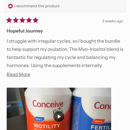
I recommend this product
3 weeks ago
Rated
5
Hopeful Journey
out
of
I struggle with irregular cycles, so I bought the bundle
5
stars
to help support my ovulation. The Myo-Inositol blend is
fantastic for regulating my cycle and balancing my
hormones. Using the supplements internally
alongside the fertility lube creates the perfect
Read
Read More
environment. It makes me feel proactive and hopeful
more
on my journey.
about
this
review