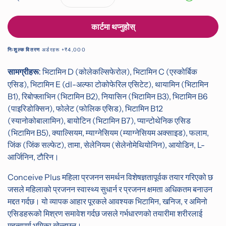
मात्रा घटाउनुहोस्
मात्रा बढाउनुहोस्
stars
reviews
कार्टमा थप्नुहोस्
अर्डरहरू +₹4,000
निःशुल्क वितरण
भिटामिन D (कोलेकल्सिफेरोल), भिटामिन C (एस्कोर्बिक
सामग्रीहरू:
एसिड), भिटामिन E (dl-अल्फा टोकोफेरिल एसिटेट), थायामिन (भिटामिन
B1), रिबोफ्लाभिन (भिटामिन B2), नियासिन (भिटामिन B3), भिटामिन B6
(पाइरिडोक्सिन), फोलेट (फोलिक एसिड), भिटामिन B12
(स्यानोकोबालामिन), बायोटिन (भिटामिन B7), प्यान्टोथेनिक एसिड
(भिटामिन B5), क्याल्सियम, म्याग्नेसियम (म्याग्नेसियम अक्साइड), फलाम,
जिंक (जिंक सल्फेट), तामा, सेलेनियम (सेलेनोमेथियोनिन), आयोडिन, L-
आर्जिनिन, टौरिन।
Conceive Plus महिला प्रजनन समर्थन विशेषज्ञतापूर्वक तयार गरिएको छ
जसले महिलाको प्रजनन स्वास्थ्य सुधार्न र प्रजनन क्षमता अधिकतम बनाउन
मद्दत गर्दछ। यो व्यापक आहार पूरकले आवश्यक भिटामिन, खनिज, र अमिनो
एसिडहरूको मिश्रण समावेश गर्दछ जसले गर्भधारणको तयारीमा शरीरलाई
महत्वपूर्ण भूमिका खेल्दछन्।