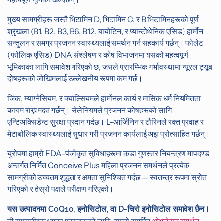
मुख्य सामग्रीहरू जस्तै भिटामिन D, भिटामिन C, र B भिटामिनहरूको पूर्ण
श्रृंखला (B1, B2, B3, B6, B12, बायोटिन, र प्यान्टोथेनिक एसिड) हार्मोन
सन्तुलन र समग्र प्रजनन स्वास्थ्यलाई समर्थन गर्न सहकार्य गर्छन्। फोलेट
(फोलिक एसिड) DNA संश्लेषण र कोष विभाजनमा यसको महत्वपूर्ण
भूमिकाका लागि समावेश गरिएको छ, जसले प्रारम्भिक गर्भावस्थामा न्यूरल ट्यूब
दोषहरूको जोखिमलाई उल्लेखनीय रूपमा कम गर्छ।
जिंक, म्याग्नेसियम, र क्याल्सियमले हार्मोनल कार्य र मासिक धर्म नियमितता
कायम राख्न मद्दत गर्छन्। सेलेनियमले प्रजनन कोषहरूको लागि
एन्टिअक्सिडेन्ट सुरक्षा प्रदान गर्दछ। L-आर्जिनिन र टौरिनले रक्त प्रवाह र
मेटाबोलिक स्वास्थ्यलाई सुधार गरी प्रजनन कार्यलाई अझ प्रोत्साहित गर्छन्।
युरोपमा हाम्रो FDA-पंजीकृत सुविधाहरूमा कडा गुणस्तर नियन्त्रण मापदण्ड
अन्तर्गत निर्मित Conceive Plus महिला प्रजनन समर्थनले प्रत्येक
सामग्रीको उच्चतम शुद्धता र क्षमता सुनिश्चित गर्दछ — स्वतन्त्र रूपमा स्रोत
गरिएको र तेस्रो पक्षले परीक्षण गरिएको।
यस उत्पादनमा CoQ10, इनोसिटोल, वा D-चिरो इनोसिटोल समावेश छैन।