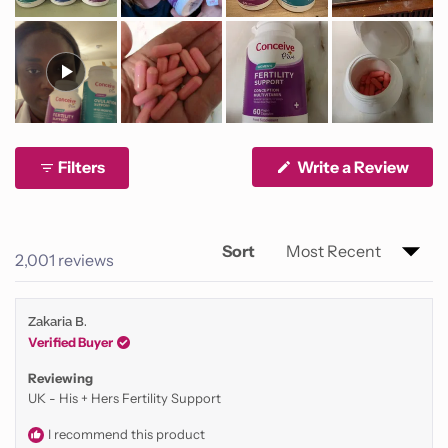
Filters
Write a Review
(Opens
in
a
new
window)
Sort
Loading...
2,001 reviews
Zakaria B.
Verified Buyer
Reviewing
UK - His + Hers Fertility Support
I recommend this product