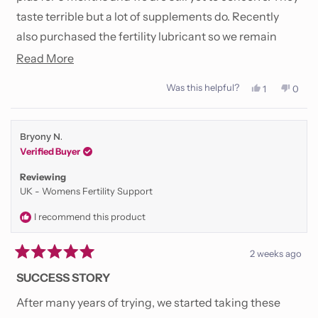
taste terrible but a lot of supplements do. Recently
also purchased the fertility lubricant so we remain
hopeful.
Read
Read More
more
Was this helpful?
Yes,
No,
1
0
about
this
person
this
peop
review
voted
revie
vote
this
from
yes
from
no
Emily
Emily
review
Bryony N.
K.
K.
was
was
Verified Buyer
helpful.
not
helpfu
Reviewing
UK - Womens Fertility Support
I recommend this product
2 weeks ago
Rated
5
SUCCESS STORY
out
of
After many years of trying, we started taking these
5