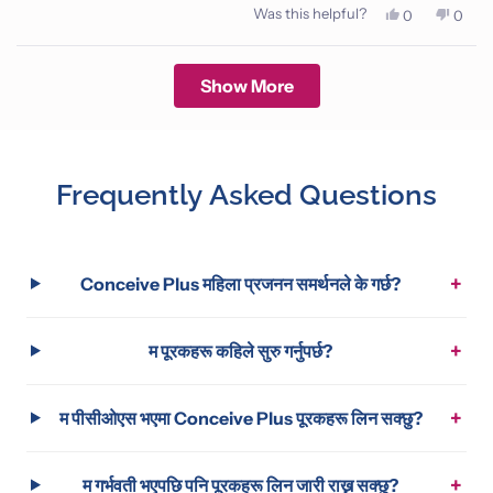
Was this helpful?
Yes,
No,
0
0
this
people
this
peop
review
voted
revie
vote
from
yes
from
no
Loading...
Fazal
Fazal
Show More
A.
A.
was
was
helpful.
not
helpfu
Frequently Asked Questions
+
Conceive Plus महिला प्रजनन समर्थनले के गर्छ?
+
म पूरकहरू कहिले सुरु गर्नुपर्छ?
+
म पीसीओएस भएमा Conceive Plus पूरकहरू लिन सक्छु?
+
म गर्भवती भएपछि पनि पूरकहरू लिन जारी राख्न सक्छु?