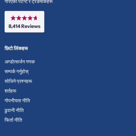
गरिएका पेटेन्ट र ट्रेडमार्कहरू
Rated
8,414
Reviews
4.7
out
8,414
of
5
verified
stars
छिटो लिंकहरू
reviews
with
अण्डोत्सर्जन गणक
an
सम्पर्क गर्नुहोस्
average
सोधिने प्रश्नहरू
of
4.7
शर्तहरू
stars
गोपनीयता नीति
out
ढुवानी नीति
of
5
फिर्ता नीति
by
Okendo