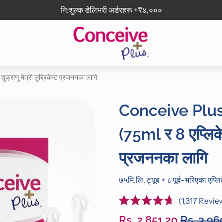
नि:शुल्क डेलिभरी अर्डरहरू +₹४,०००
्राणु मैत्री लुब्रिकेन्ट प्रजननका लागि
Conceive Plus प
(75ml र 8 एप्लिकेट
प्रजननका लागि
७५मि.लि. ट्यूब + ८ पूर्व-भरिएका एप्ल
1,317
Revie
Rated
4.7
Rs. 2,851.20
Rs. 3,96