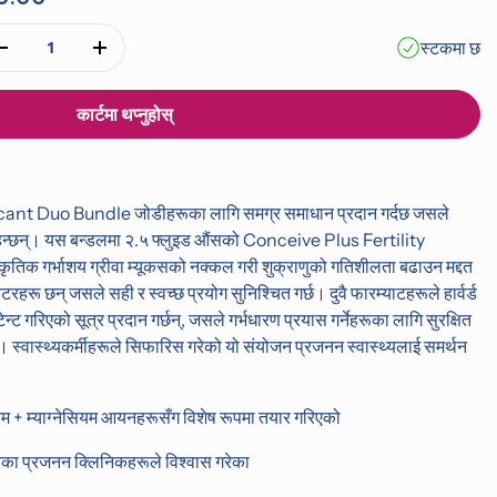
scroll
to
स्टकमा छ
मात्रा घटाउनुहोस्
मात्रा बढाउनुहोस्
reviews
कार्टमा थप्नुहोस्
ant Duo Bundle जोडीहरूका लागि समग्र समाधान प्रदान गर्दछ जसले
चाहन्छन्। यस बन्डलमा २.५ फ्लुइड औंसको Conceive Plus Fertility
कृतिक गर्भाशय ग्रीवा म्यूकसको नक्कल गरी शुक्राणुको गतिशीलता बढाउन मद्दत
टरहरू छन् जसले सही र स्वच्छ प्रयोग सुनिश्चित गर्छ। दुवै फारम्याटहरूले हार्वर्ड
्ट गरिएको सूत्र प्रदान गर्छन्, जसले गर्भधारण प्रयास गर्नेहरूका लागि सुरक्षित
छ। स्वास्थ्यकर्मीहरूले सिफारिस गरेको यो संयोजन प्रजनन स्वास्थ्यलाई समर्थन
यम + म्याग्नेसियम आयनहरूसँग विशेष रूपमा तयार गरिएको
रिका प्रजनन क्लिनिकहरूले विश्वास गरेका