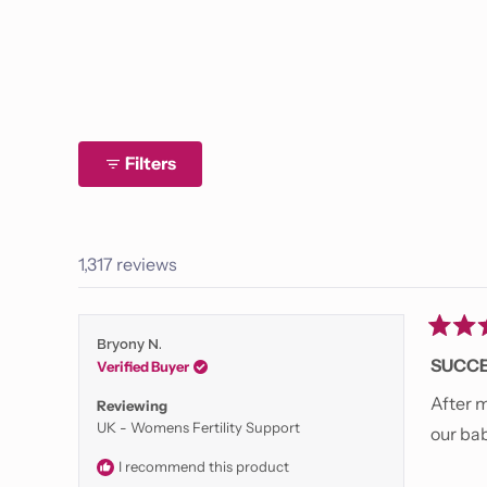
Filters
1,317 reviews
Rated
Bryony N.
5
SUCCE
Verified Buyer
out
of
After m
Reviewing
5
UK - Womens Fertility Support
stars
our ba
I recommend this product