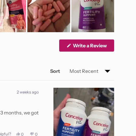
(Opens
Write a Review
in
a
new
window)
Sort
2 weeks ago
r 3 months, we got
lpful?
Yes,
No,
0
0