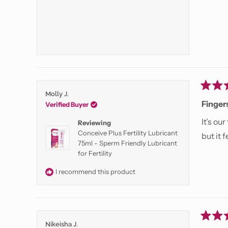
Rated
Molly J.
5
Finger
Verified Buyer
out
of
It’s ou
Reviewing
5
Conceive Plus Fertility Lubricant
stars
but it 
75ml - Sperm Friendly Lubricant
for Fertility
I recommend this product
Rated
Nikeisha J.