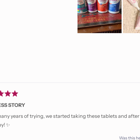
Loading...
SS STORY
any years of trying, we started taking these tablets and afte
by! ✨
Was this he