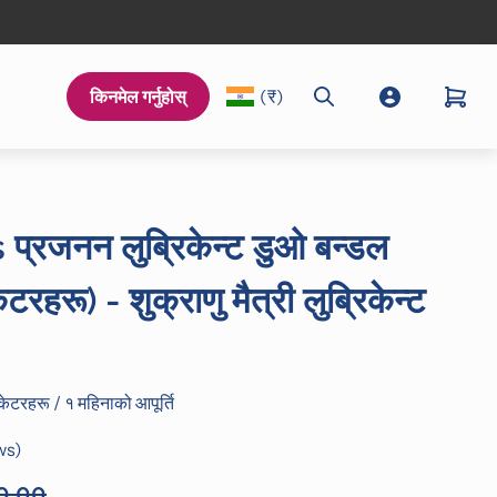
किनमेल गर्नुहोस्
(₹)
Search
Go to accoun
्रजनन लुब्रिकेन्ट डुओ बन्डल
रहरू) - शुक्राणु मैत्री लुब्रिकेन्ट
िकेटरहरू / १ महिनाको आपूर्ति
Click
ws
to
0.00